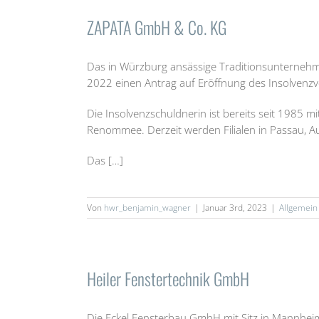
ZAPATA GmbH & Co. KG
Das in Würzburg ansässige Traditionsunternehm
2022 einen Antrag auf Eröffnung des Insolvenzv
Die Insolvenzschuldnerin ist bereits seit 1985 m
Renommee. Derzeit werden Filialen in Passau, A
Das […]
Von
hwr_benjamin_wagner
|
Januar 3rd, 2023
|
Allgemein
Heiler Fenstertechnik GmbH
Die Eckel Fensterbau GmbH mit Sitz in Mannheim