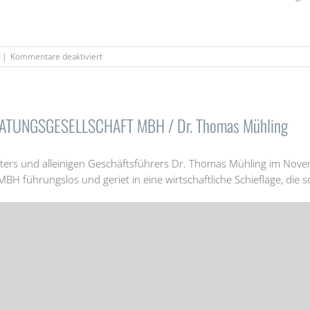
für
|
Kommentare deaktiviert
Gebrüder
Götz
GmbH
&
Co.
ATUNGSGESELLSCHAFT MBH / Dr. Thomas Mühling
KG
ters und alleinigen Geschäftsführers Dr. Thomas Mühling im No
ungslos und geriet in eine wirtschaftliche Schieflage, die schl
auftragte die Kanzlei HWR Insolvenzverwaltung mit der Bearbeitun
er den Nachlass […]
für
|
Kommentare deaktiviert
DR.