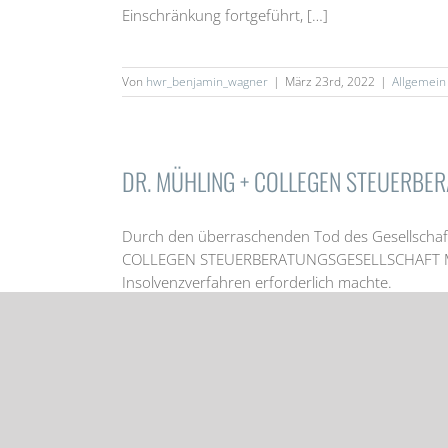
Einschränkung fortgeführt, […]
Von
hwr_benjamin_wagner
|
März 23rd, 2022
|
Allgemein
DR. MÜHLING + COLLEGEN STEUERBER
Durch den überraschenden Tod des Gesellschaf
COLLEGEN STEUERBERATUNGSGESELLSCHAFT MBH führ
Insolvenzverfahren erforderlich machte.
Das Amtsgericht – Insolvenzgericht- Mosbach be
Herrmann wurde mit dem Insolvenzverfahren üb
Von
hwr_benjamin_wagner
|
März 17th, 2022
|
Allgemein