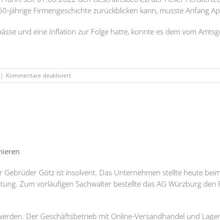
0-jährige Firmengeschichte zurückblicken kann, musste Anfang Apr
gpässe und eine Inflation zur Folge hatte, konnte es dem vom Amtsg
für
|
Kommentare deaktiviert
Heiler
Fenstertechnik
GmbH
nieren
r Gebrüder Götz ist insolvent. Das Unternehmen stellte heute be
ltung. Zum vorläufigen Sachwalter bestellte das AG Würzburg den 
werden. Der Geschäftsbetrieb mit Online-Versandhandel und Lag