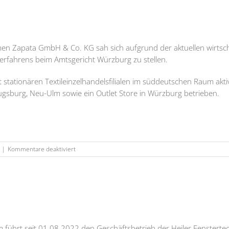
Beschäftigungsgesellschaft
mbH
en Zapata GmbH & Co. KG sah sich aufgrund der aktuellen wirtsch
erfahrens beim Amtsgericht Würzburg zu stellen.
it stationären Textileinzelhandelsfilialen im süddeutschen Raum ak
ugsburg, Neu-Ulm sowie ein Outlet Store in Würzburg betrieben.
für
|
Kommentare deaktiviert
ZAPATA
GmbH
&
Co.
KG
 führt seit 01.08.2022 den Geschäftsbetrieb der Heiler Fenstertec