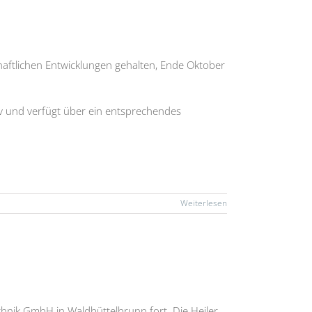
aftlichen Entwicklungen gehalten, Ende Oktober
tiv und verfügt über ein entsprechendes
Weiterlesen
hnik GmbH in Waldbüttelbrunn fort. Die Heiler