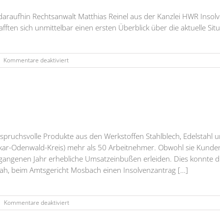
daraufhin Rechtsanwalt Matthias Reinel aus der Kanzlei HWR Inso
fften sich unmittelbar einen ersten Überblick über die aktuelle Situ
für
|
Kommentare deaktiviert
Weininger
Metall
System
GmbH
ruchsvolle Produkte aus den Werkstoffen Stahlblech, Edelstahl un
eckar-Odenwald-Kreis) mehr als 50 Arbeitnehmer. Obwohl sie Kunden
m vergangenen Jahr erhebliche Umsatzeinbußen erleiden. Dies konn
 sah, beim Amtsgericht Mosbach einen Insolvenzantrag […]
für
|
Kommentare deaktiviert
PROGRESSIO
Feinblechtechnik