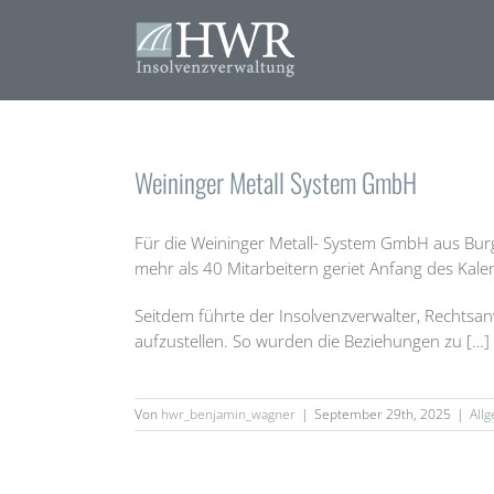
Zum
Inhalt
springen
Weininger Metall System GmbH
Für die Weininger Metall- System GmbH aus Bur
mehr als 40 Mitarbeitern geriet Anfang des Kalen
Seitdem führte der Insolvenzverwalter, Rechtsan
aufzustellen. So wurden die Beziehungen zu […]
Von
hwr_benjamin_wagner
|
September 29th, 2025
|
All