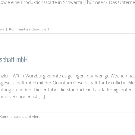
 sowie eine Produktionsstätte in Schwarza (Thüringen). Das Unterne
für
ein
|
Kommentare deaktiviert
Schindler
Handhabetechnik
GmbH
lschaft mbH
nzlei HWR in Würzburg konnte es gelingen, nur wenige Wochen nac
gesellschaft mbH mit der Quantum Gesellschaft für berufliche Bil
chtung zu finden. Dieser führt die Standorte in Lauda-Königshofe
mit verbunden ist […]
für
Kommentare deaktiviert
bbg
Bildungs-
und