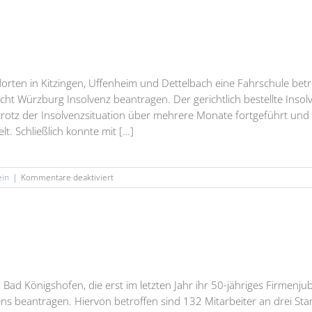
GmbH
orten in Kitzingen, Uffenheim und Dettelbach eine Fahrschule bet
cht Würzburg Insolvenz beantragen. Der gerichtlich bestellte Inso
trotz der Insolvenzsituation über mehrere Monate fortgeführt und
. Schließlich konnte mit […]
für
ein
|
Kommentare deaktiviert
Fahrschule
Metzger
GmbH
Bad Königshofen, die erst im letzten Jahr ihr 50-jähriges Firmenj
ns beantragen. Hiervon betroffen sind 132 Mitarbeiter an drei St