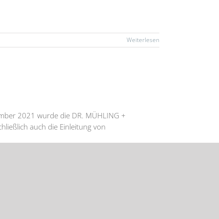
Weiterlesen
vember 2021 wurde die DR. MÜHLING +
ießlich auch die Einleitung von
g der Insolvenzverfahren. RA/FA InsR Stefan
Weiterlesen