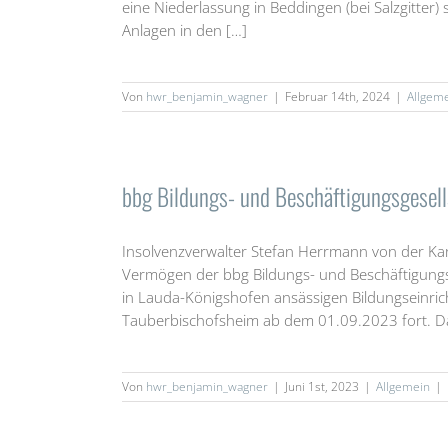
eine Niederlassung in Beddingen (bei Salzgitter)
Anlagen in den […]
Von
hwr_benjamin_wagner
|
Februar 14th, 2024
|
Allgem
bbg Bildungs- und Beschäftigungsgesel
Insolvenzverwalter Stefan Herrmann von der Ka
Vermögen der bbg Bildungs- und Beschäftigungs
in Lauda-Königshofen ansässigen Bildungseinri
Tauberbischofsheim ab dem 01.09.2023 fort. Da
Von
hwr_benjamin_wagner
|
Juni 1st, 2023
|
Allgemein
|