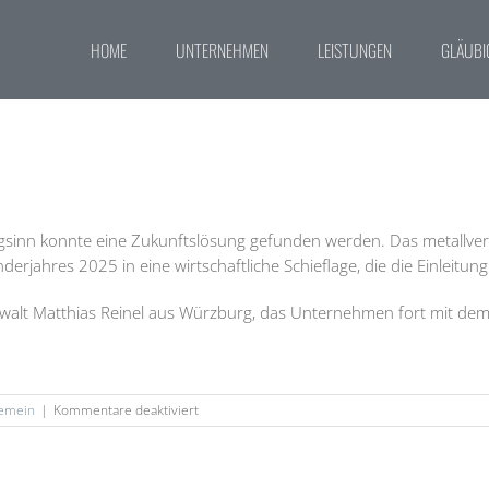
HOME
UNTERNEHMEN
LEISTUNGEN
GLÄUBI
gsinn konnte eine Zukunftslösung gefunden werden. Das metallve
derjahres 2025 in eine wirtschaftliche Schieflage, die die Einleit
walt Matthias Reinel aus Würzburg, das Unternehmen fort mit dem Z
für
gemein
|
Kommentare deaktiviert
Weininger
Metall
System
GmbH