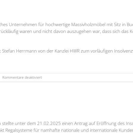
iches Unternehmen für hochwertige Massivholzmöbel mit Sitz in 
k rückläufig waren und nicht davon auszugehen war, dass sich das
t Stefan Herrmann von der Kanzlei HWR zum vorläufigen Insolvenz
für
|
Kommentare deaktiviert
TREND
Einrichtungs-
GmbH
stellte unter dem 21.02.2025 einen Antrag auf Eröffnung des Ins
nkt Regalsysteme für namhafte nationale und internationale Kunde