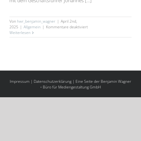
mit dem Geschäftsführer Johannes […]
Von
hwr_benjamin_wagner
|
April 2nd,
für
2025
|
Allgemein
|
Kommentare deaktiviert
TREND
Weiterlesen
Einrichtungs-
GmbH
Impressum
|
Datenschutzerklärung
| Eine Seite der
Benjamin Wagner
• Büro für Mediengestaltung GmbH